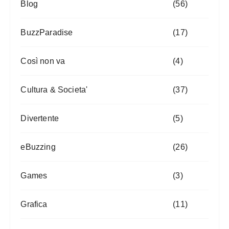
Blog
(56)
BuzzParadise
(17)
Così non va
(4)
Cultura & Societa'
(37)
Divertente
(5)
eBuzzing
(26)
Games
(3)
Grafica
(11)