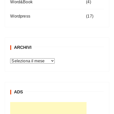
Word&Book
(4)
Wordpress
(17)
ARCHIVI
A
r
c
h
i
ADS
v
i