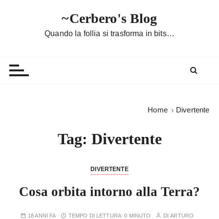
S
~Cerbero's Blog
a
l
Quando la follia si trasforma in bits…
t
a
a
l
c
o
Home
Divertente
n
t
Tag:
Divertente
e
n
u
DIVERTENTE
t
Cosa orbita intorno alla Terra?
o
18 ANNI FA
TEMPO DI LETTURA:
0 MINUTO
DI
ARTURO