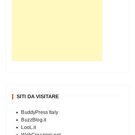
SITI DA VISITARE
BuddyPress Italy
BuzzBlog.it
LooL.it
WebCreazioni.net