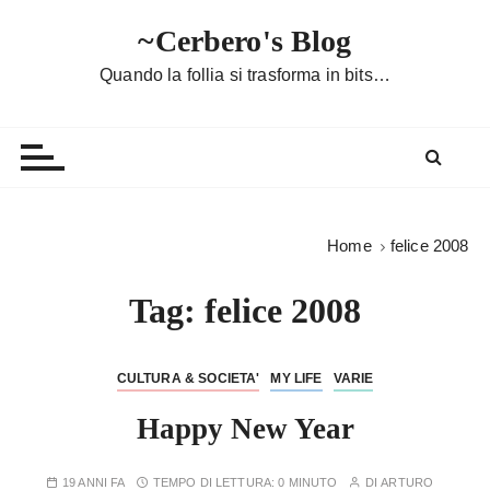
S
~Cerbero's Blog
a
l
Quando la follia si trasforma in bits…
t
a
a
l
c
o
Home
felice 2008
n
t
Tag:
felice 2008
e
n
u
CULTURA & SOCIETA'
MY LIFE
VARIE
t
Happy New Year
o
19 ANNI FA
TEMPO DI LETTURA:
0 MINUTO
DI
ARTURO