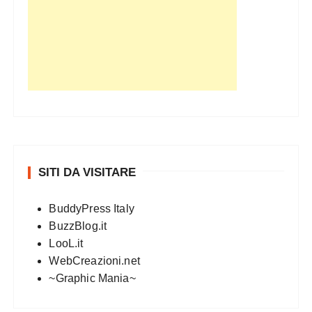
SITI DA VISITARE
BuddyPress Italy
BuzzBlog.it
LooL.it
WebCreazioni.net
~Graphic Mania~