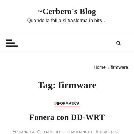
S
~Cerbero's Blog
a
l
Quando la follia si trasforma in bits…
t
a
a
l
c
o
Home
firmware
n
t
Tag:
firmware
e
n
u
INFORMATICA
t
Fonera con DD-WRT
o
18 ANNI FA
TEMPO DI LETTURA:
0 MINUTO
DI
ARTURO