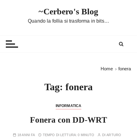
S
~Cerbero's Blog
a
l
Quando la follia si trasforma in bits…
t
a
a
l
c
o
Home
fonera
n
t
Tag:
fonera
e
n
u
INFORMATICA
t
Fonera con DD-WRT
o
18 ANNI FA
TEMPO DI LETTURA:
0 MINUTO
DI
ARTURO