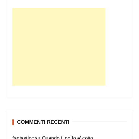
COMMENTI RECENTI
fantasticc
su
Quando il pollo e’ cotto…