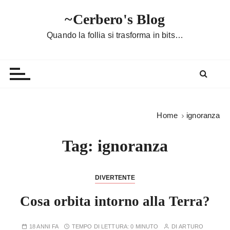
S
~Cerbero's Blog
a
l
Quando la follia si trasforma in bits…
t
a
a
l
c
o
Home
ignoranza
n
t
Tag:
ignoranza
e
n
u
DIVERTENTE
t
Cosa orbita intorno alla Terra?
o
18 ANNI FA
TEMPO DI LETTURA:
0 MINUTO
DI
ARTURO