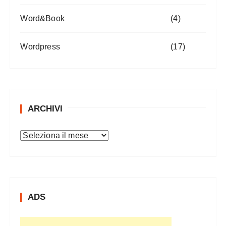
Word&Book
(4)
Wordpress
(17)
ARCHIVI
A
r
c
h
i
ADS
v
i