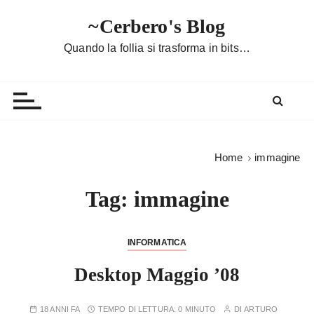
S
~Cerbero's Blog
a
l
Quando la follia si trasforma in bits…
t
a
a
l
c
o
Home
immagine
n
t
Tag:
immagine
e
n
u
INFORMATICA
t
Desktop Maggio ’08
o
18 ANNI FA
TEMPO DI LETTURA:
0 MINUTO
DI
ARTURO