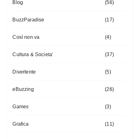
Blog
(56)
BuzzParadise
(17)
Così non va
(4)
Cultura & Societa'
(37)
Divertente
(5)
eBuzzing
(26)
Games
(3)
Grafica
(11)