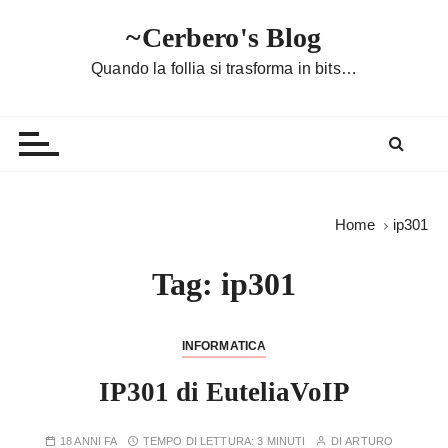
S
~Cerbero's Blog
a
l
Quando la follia si trasforma in bits…
t
a
a
l
c
o
Home
ip301
n
t
Tag:
ip301
e
n
u
INFORMATICA
t
IP301 di EuteliaVoIP
o
18 ANNI FA
TEMPO DI LETTURA:
3 MINUTI
DI
ARTURO