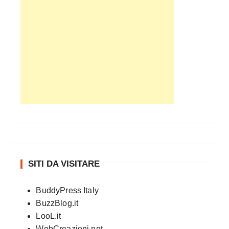
SITI DA VISITARE
BuddyPress Italy
BuzzBlog.it
LooL.it
WebCreazioni.net