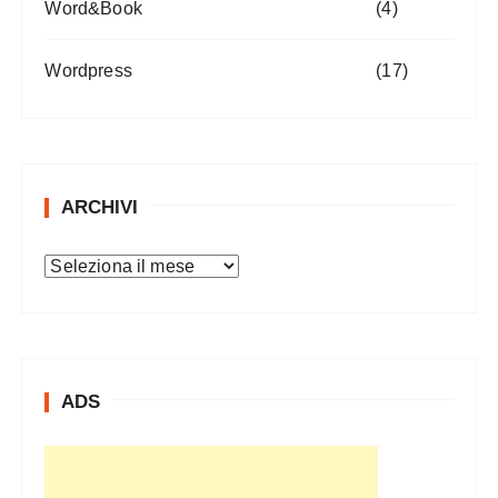
Word&Book
(4)
Wordpress
(17)
ARCHIVI
A
r
c
h
i
ADS
v
i