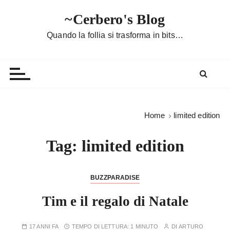
S
~Cerbero's Blog
a
l
Quando la follia si trasforma in bits…
t
a
a
l
c
o
Home
limited edition
n
t
Tag:
limited edition
e
n
u
BUZZPARADISE
t
Tim e il regalo di Natale
o
17 ANNI FA
TEMPO DI LETTURA:
1 MINUTO
DI
ARTURO