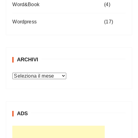
Word&Book
(4)
Wordpress
(17)
ARCHIVI
A
r
c
h
i
ADS
v
i