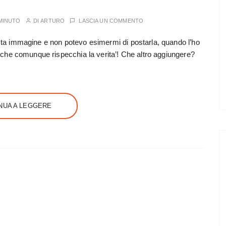
MINUTO
DI
ARTURO
LASCIA UN COMMENTO
esta immagine e non potevo esimermi di postarla, quando l’ho
to che comunque rispecchia la verita’! Che altro aggiungere?
NUA A LEGGERE