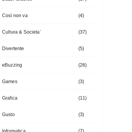
Così non va
(4)
Cultura & Societa'
(37)
Divertente
(5)
eBuzzing
(26)
Games
(3)
Grafica
(11)
Gusto
(3)
Informatica
(7)