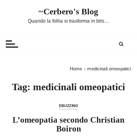
S
~Cerbero's Blog
a
l
Quando la follia si trasforma in bits…
t
a
a
l
c
o
Home
medicinali omeopatici
n
t
Tag:
medicinali omeopatici
e
n
u
EBUZZING
t
L’omeopatia secondo Christian
o
Boiron