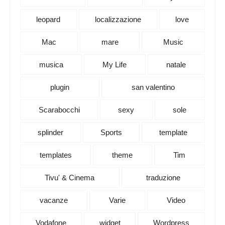
leopard
localizzazione
love
Mac
mare
Music
musica
My Life
natale
plugin
san valentino
Scarabocchi
sexy
sole
splinder
Sports
template
templates
theme
Tim
Tivu' & Cinema
traduzione
vacanze
Varie
Video
Vodafone
widget
Wordpress