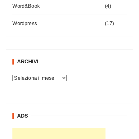
Word&Book
(4)
Wordpress
(17)
ARCHIVI
A
r
c
h
i
ADS
v
i