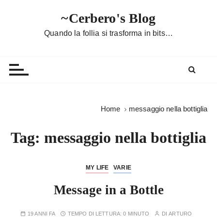
S
~Cerbero's Blog
a
l
Quando la follia si trasforma in bits…
t
a
a
l
c
o
Home
messaggio nella bottiglia
n
t
Tag:
messaggio nella bottiglia
e
n
u
MY LIFE
VARIE
t
Message in a Bottle
o
19 ANNI FA
TEMPO DI LETTURA:
0 MINUTO
DI
ARTURO