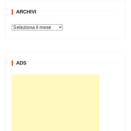
ARCHIVI
A
r
c
h
i
ADS
v
i