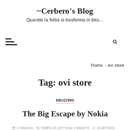
S
~Cerbero's Blog
a
l
Quando la follia si trasforma in bits…
t
a
a
l
c
o
Home
ovi store
n
t
Tag:
ovi store
e
n
u
EBUZZING
t
The Big Escape by Nokia
o
17 ANNI FA
TEMPO DI LETTURA:
0 MINUTO
DI
ARTURO