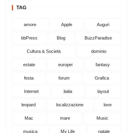
TAG
amore
Apple
Auguri
bbPress
Blog
BuzzParadise
Cultura & Società
dominio
estate
europei
fantasy
festa
forum
Grafica
Internet
italia
layout
leopard
localizzazione
love
Mac
mare
Music
musica
My Life
natale