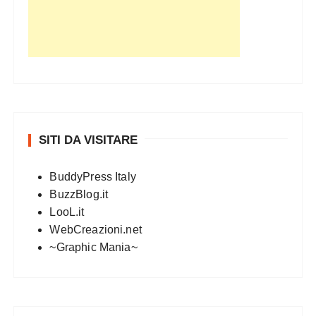
SITI DA VISITARE
BuddyPress Italy
BuzzBlog.it
LooL.it
WebCreazioni.net
~Graphic Mania~