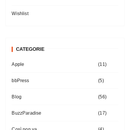
Wishlist
CATEGORIE
Apple
(11)
bbPress
(5)
Blog
(56)
BuzzParadise
(17)
Così non va
(4)