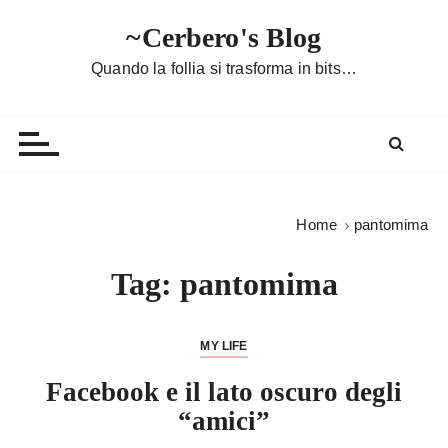
S
~Cerbero's Blog
a
l
Quando la follia si trasforma in bits…
t
a
a
l
c
o
Home
pantomima
n
t
Tag:
pantomima
e
n
u
MY LIFE
t
Facebook e il lato oscuro degli
o
“amici”