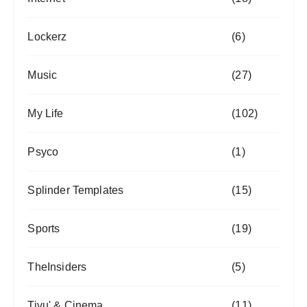
Lockerz
(6)
Music
(27)
My Life
(102)
Psyco
(1)
Splinder Templates
(15)
Sports
(19)
TheInsiders
(5)
Tivu' & Cinema
(11)