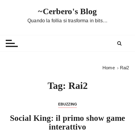
S
~Cerbero's Blog
a
l
Quando la follia si trasforma in bits…
t
a
a
l
c
o
Home
Rai2
n
t
Tag:
Rai2
e
n
u
EBUZZING
t
Social King: il primo show game
o
interattivo