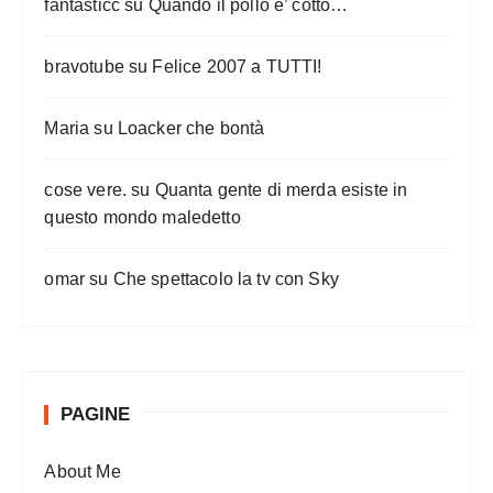
fantasticc
su
Quando il pollo e’ cotto…
bravotube
su
Felice 2007 a TUTTI!
Maria
su
Loacker che bontà
cose vere.
su
Quanta gente di merda esiste in
questo mondo maledetto
omar
su
Che spettacolo la tv con Sky
PAGINE
About Me