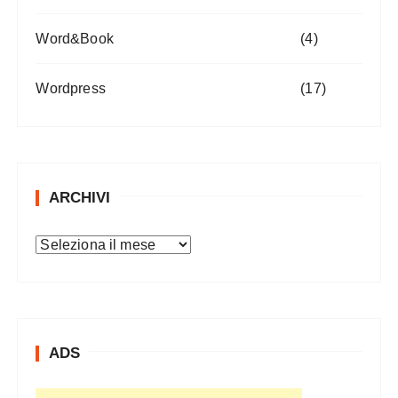
Word&Book
(4)
Wordpress
(17)
ARCHIVI
A
r
c
h
i
ADS
v
i