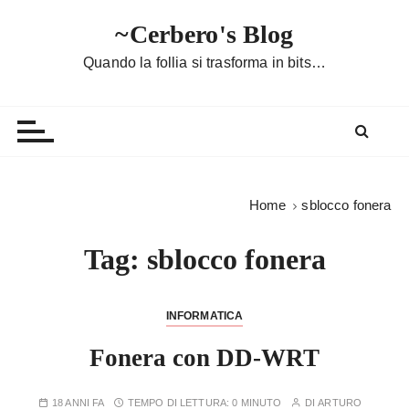
S
~Cerbero's Blog
a
l
Quando la follia si trasforma in bits…
t
a
a
l
c
o
Home
sblocco fonera
n
t
Tag:
sblocco fonera
e
n
u
INFORMATICA
t
Fonera con DD-WRT
o
18 ANNI FA
TEMPO DI LETTURA:
0 MINUTO
DI
ARTURO