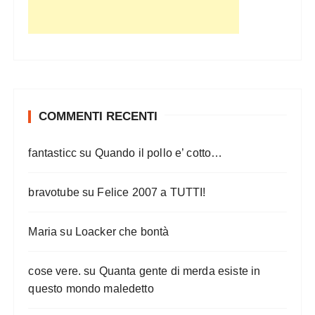
e
g
l
i
a
r
COMMENTI RECENTI
t
fantasticc
su
Quando il pollo e’ cotto…
i
c
bravotube
su
Felice 2007 a TUTTI!
o
l
Maria
su
Loacker che bontà
i
cose vere.
su
Quanta gente di merda esiste in
questo mondo maledetto