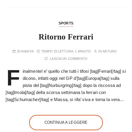
SPORTS
Ritorno Ferrari
20 ANNI FA
TEMPO DI LETTURA:
1 MINUTO
DI
ARTURO
LASCIA UN COMMENTO
F
inalmente! e’ quello che tutti i tifosi [tag]Ferrari[/tag] si
dicono, infatti oggi nel GP d'[tag]Europa[/tag] sulla
pista del [tag]Nurburgring[/tag] dopo la riscossa ad
[tag]Imola[/tag] della scorsa settimana la ferrari con
[tag]Schumacher[/tag] e Massa, si rifa’ viva e torna la vera…
CONTINUA A LEGGERE