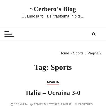
S
~Cerbero's Blog
a
l
Quando la follia si trasforma in bits…
t
a
a
l
c
o
Home
Sports
Pagina 2
n
t
Tag:
Sports
e
n
u
SPORTS
t
Italia – Ucraina 3-0
o
20 ANNI FA
TEMPO DI LETTURA:
2 MINUTI
DI
ARTURO