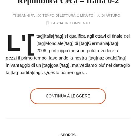
Repubblica Ceca – Italia 0-2
20 ANNI FA
TEMPO DI LETTURA:
1 MINUTO
DI
ARTURO
LASCIA UN COMMENTO
L'[
tag]Italia[/tag] si qualifica agli ottavi di finale del
[tag]Mondiale[/tag] di [tag]Germania[/tag]
2006, purtroppo mi sono potuto vedere a
pezzi il primo tempo, lasciando la nostra [tag]nazionale[/tag]
in vantaggio di un [tag]goal[/tag], ma vediamo piu’ nel dettaglio
la [tag]partita[/tag]. Questo pomeriggio…
CONTINUA A LEGGERE
SPORTS