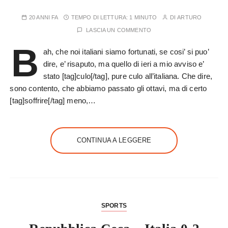
20 ANNI FA
TEMPO DI LETTURA:
1 MINUTO
DI
ARTURO
LASCIA UN COMMENTO
B
ah, che noi italiani siamo fortunati, se cosi’ si puo’
dire, e’ risaputo, ma quello di ieri a mio avviso e’
stato [tag]culo[/tag], pure culo all’italiana. Che dire,
sono contento, che abbiamo passato gli ottavi, ma di certo
[tag]soffrire[/tag] meno,…
CONTINUA A LEGGERE
SPORTS