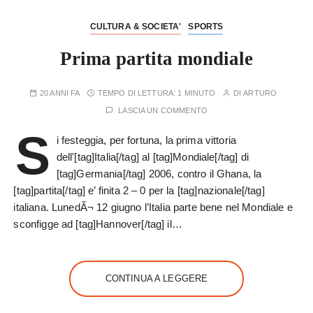
CULTURA & SOCIETA'
SPORTS
Prima partita mondiale
20 ANNI FA
TEMPO DI LETTURA:
1 MINUTO
DI
ARTURO
LASCIA UN COMMENTO
S
i festeggia, per fortuna, la prima vittoria
dell'[tag]Italia[/tag] al [tag]Mondiale[/tag] di
[tag]Germania[/tag] 2006, contro il Ghana, la
[tag]partita[/tag] e’ finita 2 – 0 per la [tag]nazionale[/tag]
italiana. LunedÃ¬ 12 giugno l’Italia parte bene nel Mondiale e
sconfigge ad [tag]Hannover[/tag] il…
CONTINUA A LEGGERE