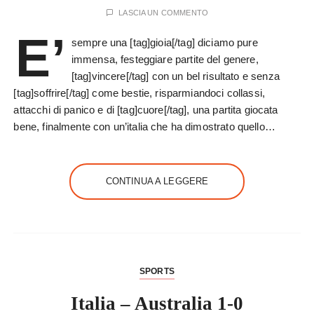
LASCIA UN COMMENTO
E’
sempre una [tag]gioia[/tag] diciamo pure
immensa, festeggiare partite del genere,
[tag]vincere[/tag] con un bel risultato e senza
[tag]soffrire[/tag] come bestie, risparmiandoci collassi,
attacchi di panico e di [tag]cuore[/tag], una partita giocata
bene, finalmente con un’italia che ha dimostrato quello…
CONTINUA A LEGGERE
SPORTS
Italia – Australia 1-0