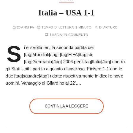
Italia – USA 1-1
20 ANNI FA
TEMPO DI LETTURA:
1 MINUTO
DI
ARTURO
LASCIA UN COMMENTO
S
i e’ svolta ieri, la seconda partita dei
[tag]Mondiali[/tag] [tag]FIFA[/tag] di
[tag]Germania[/tag] 2006 per l'[tag]Italia[/tag] contro
gli Stati Uniti, partita alquanto disastrosa. Finisce 1-1 con le
due [tag]squadre[/tag] ridotte rispettivamente in dieci e nove
uomini. Vantaggio di Gilardino al 22′,…
CONTINUA A LEGGERE