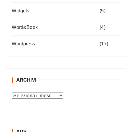
Widgets
(5)
Word&Book
(4)
Wordpress
(17)
ARCHIVI
A
r
c
h
i
ADS
v