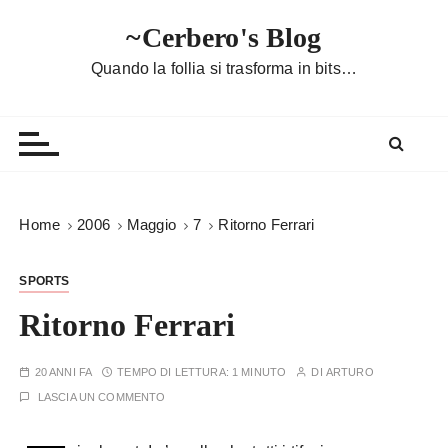
S
~Cerbero's Blog
a
l
Quando la follia si trasforma in bits…
t
a
a
l
c
o
Home
2006
Maggio
7
Ritorno Ferrari
n
t
SPORTS
e
n
Ritorno Ferrari
u
t
20 ANNI FA
TEMPO DI LETTURA:
1 MINUTO
DI
ARTURO
o
LASCIA UN COMMENTO