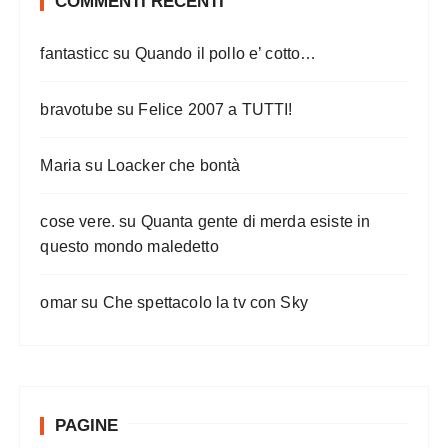
COMMENTI RECENTI
fantasticc
su
Quando il pollo e’ cotto…
bravotube
su
Felice 2007 a TUTTI!
Maria
su
Loacker che bontà
cose vere.
su
Quanta gente di merda esiste in
questo mondo maledetto
omar
su
Che spettacolo la tv con Sky
PAGINE