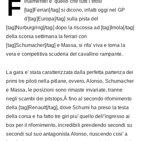
F
inalmente! e’ quello che tutti i tifosi
[tag]Ferrari[/tag] si dicono, infatti oggi nel GP
d'[tag]Europa[/tag] sulla pista del
[tag]Nurburgring[/tag] dopo la riscossa ad [tag]Imola[/tag]
della scorsa settimana la ferrari con
[tag]Schumacher[/tag] e Massa, si rifa’ viva e torna la
vera e competitiva scuderia del cavallino rampante.
La gara e’ stata caratterizzata dalla perfetta partenza dei
primi tre piloti nella pitlane, ovvero, Alonso, Schumacher
e Massa, le posizioni sono rimaste invariate, tranne
negli scambi dei pitstops,Â fino al secondo rifornimento
della [tag]Renault[/tag], dove Schumi ha preso la testa
della corsa e ha fatto tre giri piu’ quello dell’ingresso ai
box per il rifornimento, incredibili prendendo secondi su
secondi sul suo antagonista Alonso, riuscendo cosi’ a