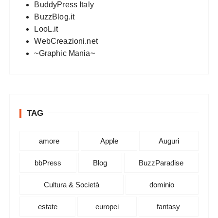
BuddyPress Italy
BuzzBlog.it
LooL.it
WebCreazioni.net
~Graphic Mania~
TAG
amore
Apple
Auguri
bbPress
Blog
BuzzParadise
Cultura & Società
dominio
estate
europei
fantasy