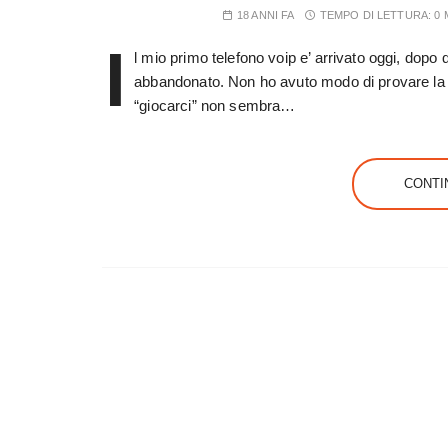
18 ANNI FA
TEMPO DI LETTURA:
0 
I
l mio primo telefono voip e’ arrivato oggi, dopo
abbandonato. Non ho avuto modo di provare la q
“giocarci” non sembra…
CONTI