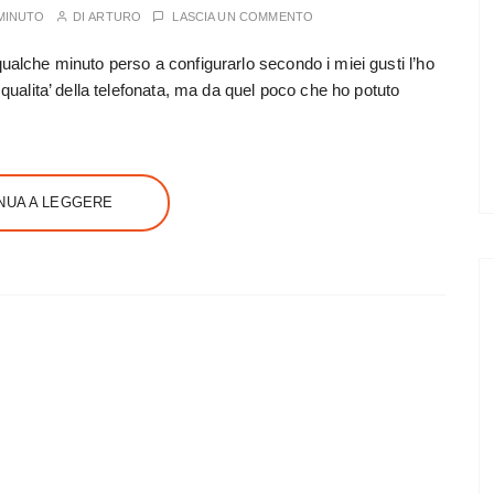
MINUTO
DI
ARTURO
LASCIA UN COMMENTO
 qualche minuto perso a configurarlo secondo i miei gusti l’ho
ualita’ della telefonata, ma da quel poco che ho potuto
NUA A LEGGERE