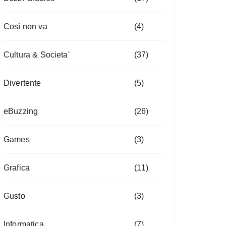
Così non va
(4)
Cultura & Societa'
(37)
Divertente
(5)
eBuzzing
(26)
Games
(3)
Grafica
(11)
Gusto
(3)
Informatica
(7)