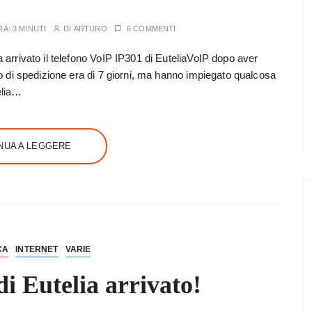
RA:
3 MINUTI
DI
ARTURO
6 COMMENTI
ra arrivato il telefono VoIP IP301 di EuteliaVoIP dopo aver
empo di spedizione era di 7 giorni, ma hanno impiegato qualcosa
elia…
NUA A LEGGERE
CA
INTERNET
VARIE
i Eutelia arrivato!