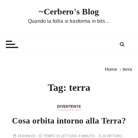
S
~Cerbero's Blog
a
l
Quando la follia si trasforma in bits…
t
a
a
l
c
o
Home
terra
n
t
Tag:
terra
e
n
u
DIVERTENTE
t
Cosa orbita intorno alla Terra?
o
18 ANNI FA
TEMPO DI LETTURA:
0 MINUTO
DI
ARTURO