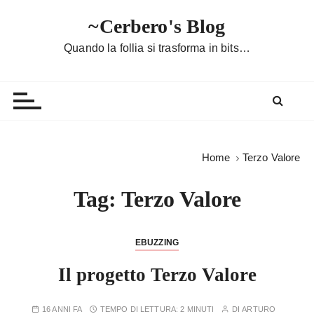
S
~Cerbero's Blog
a
l
Quando la follia si trasforma in bits…
t
a
a
l
c
o
Home
Terzo Valore
n
t
Tag:
Terzo Valore
e
n
u
EBUZZING
t
Il progetto Terzo Valore
o
16 ANNI FA
TEMPO DI LETTURA:
2 MINUTI
DI
ARTURO