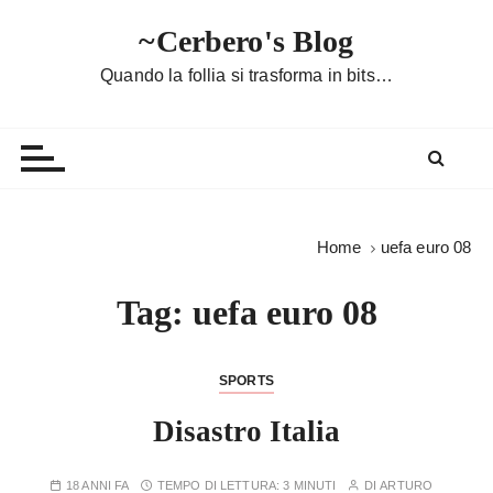
S
~Cerbero's Blog
a
l
Quando la follia si trasforma in bits…
t
a
a
l
c
o
Home
uefa euro 08
n
t
Tag:
uefa euro 08
e
n
u
SPORTS
t
Disastro Italia
o
18 ANNI FA
TEMPO DI LETTURA:
3 MINUTI
DI
ARTURO