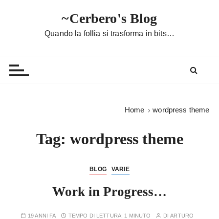
S
~Cerbero's Blog
a
l
Quando la follia si trasforma in bits…
t
a
a
l
c
o
Home
wordpress theme
n
t
Tag:
wordpress theme
e
n
u
BLOG
VARIE
t
Work in Progress…
o
19 ANNI FA
TEMPO DI LETTURA:
1 MINUTO
DI
ARTURO