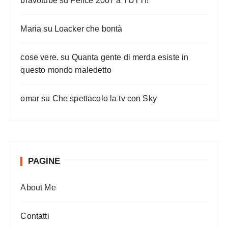
bravotube
su
Felice 2007 a TUTTI!
Maria
su
Loacker che bontà
cose vere.
su
Quanta gente di merda esiste in
questo mondo maledetto
omar
su
Che spettacolo la tv con Sky
PAGINE
About Me
Contatti