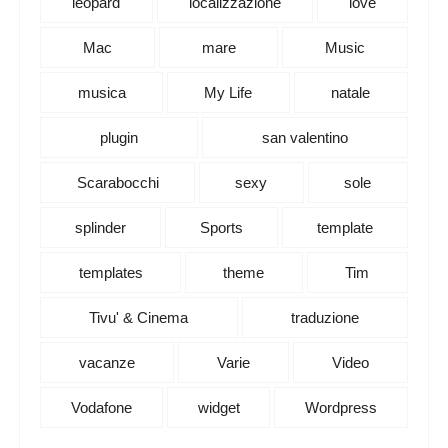
leopard
localizzazione
love
Mac
mare
Music
musica
My Life
natale
plugin
san valentino
Scarabocchi
sexy
sole
splinder
Sports
template
templates
theme
Tim
Tivu' & Cinema
traduzione
vacanze
Varie
Video
Vodafone
widget
Wordpress