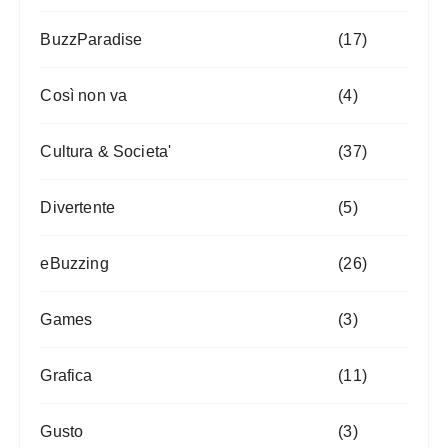
BuzzParadise
(17)
Così non va
(4)
Cultura & Societa'
(37)
Divertente
(5)
eBuzzing
(26)
Games
(3)
Grafica
(11)
Gusto
(3)