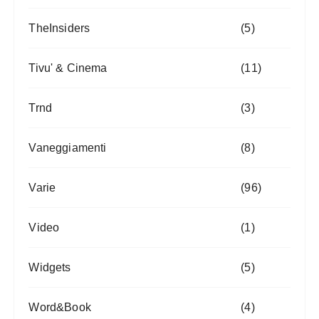
TheInsiders
(5)
Tivu' & Cinema
(11)
Trnd
(3)
Vaneggiamenti
(8)
Varie
(96)
Video
(1)
Widgets
(5)
Word&Book
(4)