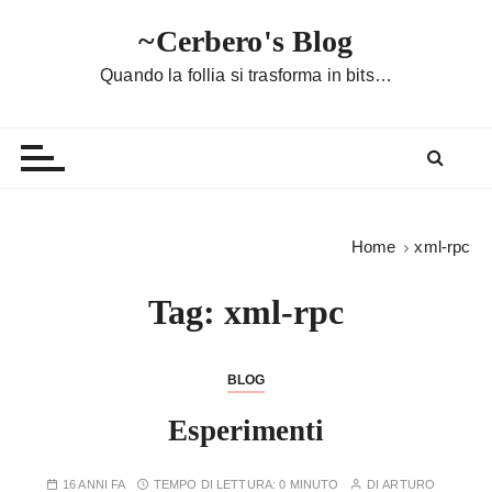
S
~Cerbero's Blog
a
l
Quando la follia si trasforma in bits…
t
a
a
l
c
o
Home
xml-rpc
n
t
Tag:
xml-rpc
e
n
u
BLOG
t
Esperimenti
o
16 ANNI FA
TEMPO DI LETTURA:
0 MINUTO
DI
ARTURO