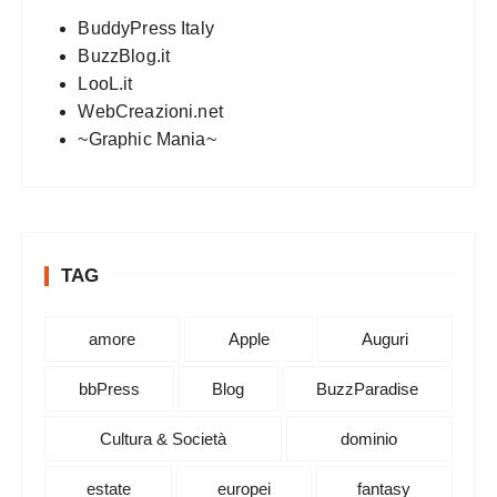
BuddyPress Italy
BuzzBlog.it
LooL.it
WebCreazioni.net
~Graphic Mania~
TAG
amore
Apple
Auguri
bbPress
Blog
BuzzParadise
Cultura & Società
dominio
estate
europei
fantasy