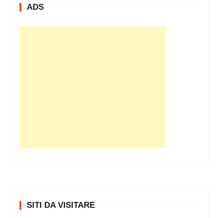
ADS
v
i
SITI DA VISITARE