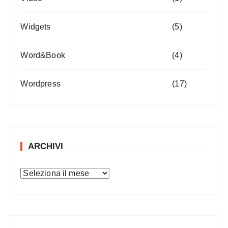
Widgets
(5)
Word&Book
(4)
Wordpress
(17)
ARCHIVI
A
r
c
h
i