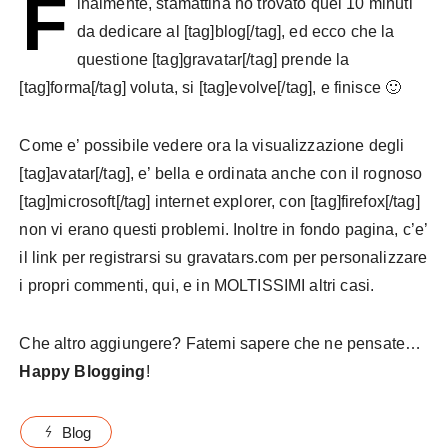
F
inalmente, stamattina ho trovato quei 10 minuti
da dedicare al [tag]blog[/tag], ed ecco che la
questione [tag]gravatar[/tag] prende la
[tag]forma[/tag] voluta, si [tag]evolve[/tag], e finisce 🙂
Come e’ possibile vedere ora la visualizzazione degli
[tag]avatar[/tag], e’ bella e ordinata anche con il rognoso
[tag]microsoft[/tag] internet explorer, con [tag]firefox[/tag]
non vi erano questi problemi. Inoltre in fondo pagina, c’e’
il link per registrarsi su gravatars.com per personalizzare
i propri commenti, qui, e in MOLTISSIMI altri casi.
Che altro aggiungere? Fatemi sapere che ne pensate…
Happy Blogging
!
Blog