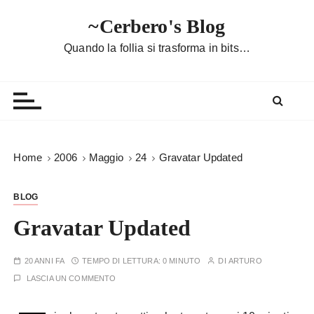
S
~Cerbero's Blog
a
l
Quando la follia si trasforma in bits…
t
a
a
l
c
o
Home
2006
Maggio
24
Gravatar Updated
n
t
BLOG
e
n
Gravatar Updated
u
t
20 ANNI FA
TEMPO DI LETTURA:
0 MINUTO
DI
ARTURO
o
LASCIA UN COMMENTO