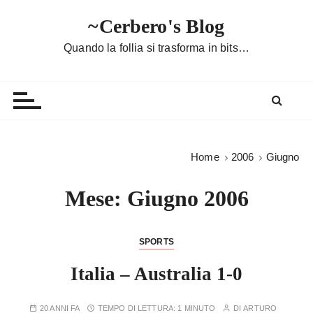
S
~Cerbero's Blog
a
l
Quando la follia si trasforma in bits…
t
a
a
l
c
o
Home
2006
Giugno
n
t
Mese:
Giugno 2006
e
n
u
SPORTS
t
Italia – Australia 1-0
o
20 ANNI FA
TEMPO DI LETTURA:
1 MINUTO
DI
ARTURO