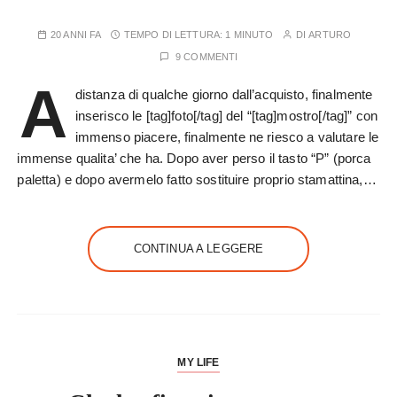
20 ANNI FA
TEMPO DI LETTURA:
1 MINUTO
DI
ARTURO
9 COMMENTI
A
distanza di qualche giorno dall’acquisto, finalmente
inserisco le [tag]foto[/tag] del “[tag]mostro[/tag]” con
immenso piacere, finalmente ne riesco a valutare le
immense qualita’ che ha. Dopo aver perso il tasto “P” (porca
paletta) e dopo avermelo fatto sostituire proprio stamattina,…
CONTINUA A LEGGERE
MY LIFE