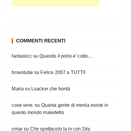
g
l
i
a
r
COMMENTI RECENTI
t
fantasticc
su
Quando il pollo e’ cotto…
i
c
bravotube
su
Felice 2007 a TUTTI!
o
l
Maria
su
Loacker che bontà
i
cose vere.
su
Quanta gente di merda esiste in
questo mondo maledetto
omar
su
Che spettacolo la tv con Sky