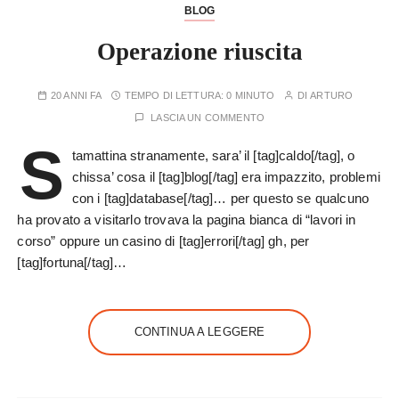
BLOG
Operazione riuscita
20 ANNI FA
TEMPO DI LETTURA:
0 MINUTO
DI
ARTURO
LASCIA UN COMMENTO
S
tamattina stranamente, sara’ il [tag]caldo[/tag], o
chissa’ cosa il [tag]blog[/tag] era impazzito, problemi
con i [tag]database[/tag]… per questo se qualcuno
ha provato a visitarlo trovava la pagina bianca di “lavori in
corso” oppure un casino di [tag]errori[/tag] gh, per
[tag]fortuna[/tag]…
CONTINUA A LEGGERE