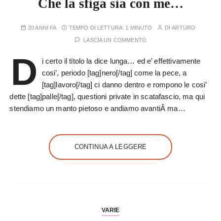
Che la sfiga sia con me…
20 ANNI FA
TEMPO DI LETTURA:
1 MINUTO
DI
ARTURO
LASCIA UN COMMENTO
D
i certo il titolo la dice lunga… ed e’ effettivamente
cosi’, periodo [tag]nero[/tag] come la pece, a
[tag]lavoro[/tag] ci danno dentro e rompono le cosi’
dette [tag]palle[/tag], questioni private in scatafascio, ma qui
stendiamo un manto pietoso e andiamo avantiÂ ma…
CONTINUA A LEGGERE
VARIE