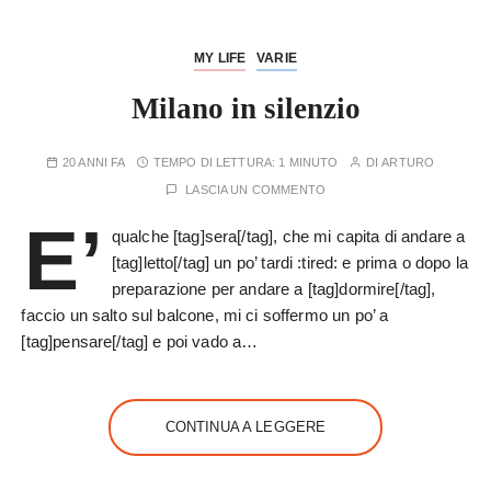
MY LIFE
VARIE
Milano in silenzio
20 ANNI FA
TEMPO DI LETTURA:
1 MINUTO
DI
ARTURO
LASCIA UN COMMENTO
E’
qualche [tag]sera[/tag], che mi capita di andare a
[tag]letto[/tag] un po’ tardi :tired: e prima o dopo la
preparazione per andare a [tag]dormire[/tag],
faccio un salto sul balcone, mi ci soffermo un po’ a
[tag]pensare[/tag] e poi vado a…
CONTINUA A LEGGERE