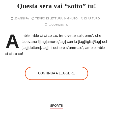
Questa sera vai “sotto” tu!
20 ANNI FA
TEMPO DI LETTURA:
0 MINUTO
DI
ARTURO
1 COMMENTO
A
mble mble ci ci co co, tre civette sul como’, che
facevano l'[tag]amore[/tag] con la [tag]figlia[/tag] del
[tag]dottore[/tag], il dottore s’ammalo’, amble mble
ci ci co co!
CONTINUA A LEGGERE
SPORTS