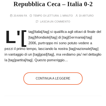
Repubblica Ceca – Italia 0-2
20 ANNI FA
TEMPO DI LETTURA:
1 MINUTO
DI
ARTURO
LASCIA UN COMMENTO
L'[
tag]Italia[/tag] si qualifica agli ottavi di finale del
[tag]Mondiale[/tag] di [tag]Germania[/tag]
2006, purtroppo mi sono potuto vedere a
pezzi il primo tempo, lasciando la nostra [tag]nazionale[/tag]
in vantaggio di un [tag]goal[/tag], ma vediamo piu’ nel dettaglio
la [tag]partita[/tag]. Questo pomeriggio…
CONTINUA A LEGGERE