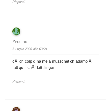
Rispondi
Zeuslnx
3 Luglio 2006 alle 03:24
cÃ ch colp d na mela muzzchet ch adamo Ã¨
fatt quill chÃ¨ fatt :finger:
Rispondi