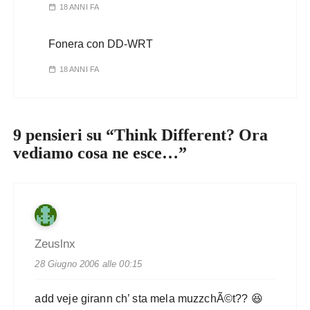
18 ANNI FA
Fonera con DD-WRT
18 ANNI FA
9 pensieri su “
Think Different? Ora
vediamo cosa ne esce…
”
Zeuslnx
28 Giugno 2006 alle 00:15
add veje girann ch’ sta mela muzzchÃ©t?? 😆