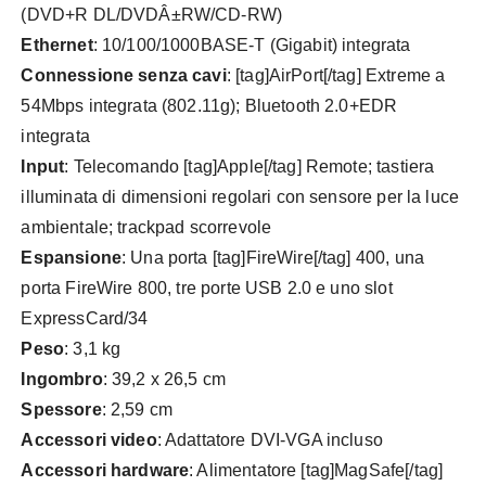
(DVD+R DL/DVDÂ±RW/CD-RW)
Ethernet
: 10/100/1000BASE-T (Gigabit) integrata
Connessione senza cavi
: [tag]AirPort[/tag] Extreme a
54Mbps integrata (802.11g); Bluetooth 2.0+EDR
integrata
Input
: Telecomando [tag]Apple[/tag] Remote; tastiera
illuminata di dimensioni regolari con sensore per la luce
ambientale; trackpad scorrevole
Espansione
: Una porta [tag]FireWire[/tag] 400, una
porta FireWire 800, tre porte USB 2.0 e uno slot
ExpressCard/34
Peso
: 3,1 kg
Ingombro
: 39,2 x 26,5 cm
Spessore
: 2,59 cm
Accessori video
: Adattatore DVI-VGA incluso
Accessori hardware
: Alimentatore [tag]MagSafe[/tag]