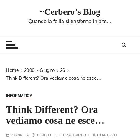
S
~Cerbero's Blog
a
l
Quando la follia si trasforma in bits…
t
a
a
l
c
o
Home
2006
Giugno
26
n
Think Different? Ora vediamo cosa ne esce…
t
e
INFORMATICA
n
u
Think Different? Ora
t
vediamo cosa ne esce…
o
20 ANNI FA
TEMPO DI LETTURA:
1 MINUTO
DI
ARTURO