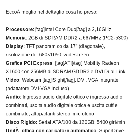
EccoÂ meglio nel dettaglio cosa ho preso:
Processore
: [tag]Intel Core Duo[/tag] a 2,16GHz
Memoria
: 2GB di SDRAM DDR2 a 667MHz (PC2-5300)
Display
: TFT panoramico da 17″ (diagonale),
risoluzione di 1680×1050, widescreen
Grafica PCI Express
: [tag]ATI[/tag] Mobility Radeon
X1600 con 256MB di SDRAM GDDR3 e DVI Dual-Link
Video
: Webcam [tag]iSight[/tag], DVI, VGA integrate
(adattatore DVI-VGA incluso)
Audio
: Ingresso audio digitale ottico e ingresso audio
combinati, uscita audio digitale ottica e uscita cuffie
combinate, altoparlanti stereo, microfono
Disco Rigido
: Serial ATA/100 da 120GB; 5400 giri/min
UnitÃ ottica con caricatore automatico
: SuperDrive