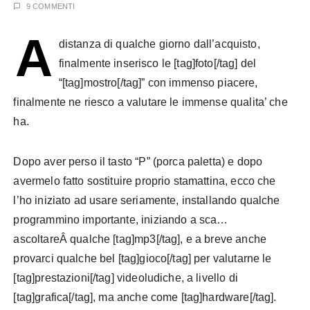
9 COMMENTI
A
distanza di qualche giorno dall’acquisto,
finalmente inserisco le [tag]foto[/tag] del
“[tag]mostro[/tag]” con immenso piacere,
finalmente ne riesco a valutare le immense qualita’ che
ha.
Dopo aver perso il tasto “P” (porca paletta) e dopo
avermelo fatto sostituire proprio stamattina, ecco che
l’ho iniziato ad usare seriamente, installando qualche
programmino importante, iniziando a sca…
ascoltareÂ qualche [tag]mp3[/tag], e a breve anche
provarci qualche bel [tag]gioco[/tag] per valutarne le
[tag]prestazioni[/tag] videoludiche, a livello di
[tag]grafica[/tag], ma anche come [tag]hardware[/tag].