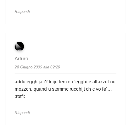
Rispondi
Arturo
28 Giugno 2006 alle 02:29
addu egghija i? tnije fem e c’egghije allazzet nu
mozzch, quand u stommc rucchijt ch c vo fe’…
:rotfl:
Rispondi