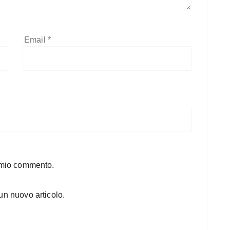
Email
*
l mio commento.
un nuovo articolo.