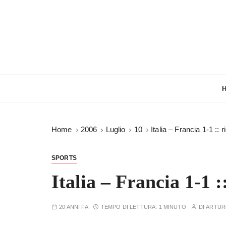
S
a
l
t
a
a
l
c
o
n
Home
2006
Luglio
10
Italia – Francia 1-1 :: r
t
e
n
SPORTS
u
Italia – Francia 1-1 :
t
o
20 ANNI FA
TEMPO DI LETTURA:
1 MINUTO
DI
ARTU