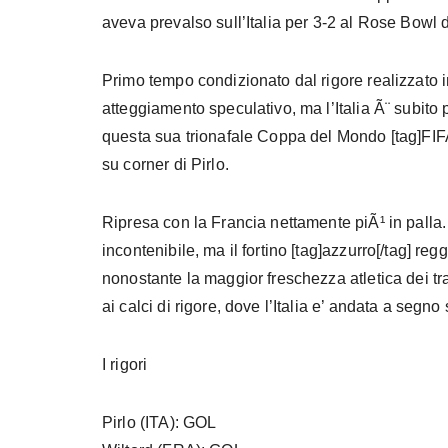
aveva prevalso sull’Italia per 3-2 al Rose Bowl
Primo tempo condizionato dal rigore realizzato 
atteggiamento speculativo, ma l’Italia Ã¨ subito 
questa sua trionafale Coppa del Mondo [tag]FIF
su corner di Pirlo.
Ripresa con la Francia nettamente piÃ¹ in palla. 
incontenibile, ma il fortino [tag]azzurro[/tag] re
nonostante la maggior freschezza atletica dei tra
ai calci di rigore, dove l’Italia e’ andata a segn
I rigori
Pirlo (ITA): GOL