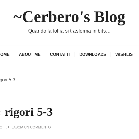
~Cerbero's Blog
Quando la follia si trasforma in bits…
HOME
ABOUT ME
CONTATTI
DOWNLOADS
WISHLIST
igori 5-3
: rigori 5-3
RO
LASCIA UN COMMENTO