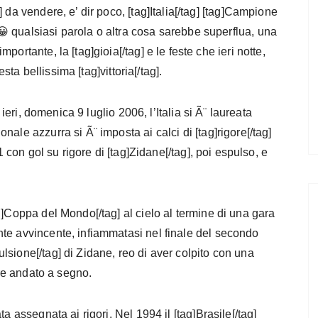
g] da vendere, e’ dir poco, [tag]Italia[/tag] [tag]Campione
😀 qualsiasi parola o altra cosa sarebbe superflua, una
portante, la [tag]gioia[/tag] e le feste che ieri notte,
esta bellissima [tag]vittoria[/tag].
 ieri, domenica 9 luglio 2006, l’Italia si Ã¨ laureata
ale azzurra si Ã¨ imposta ai calci di [tag]rigore[/tag]
1 con gol su rigore di [tag]Zidane[/tag], poi espulso, e
g]Coppa del Mondo[/tag] al cielo al termine di una gara
te avvincente, infiammatasi nel finale del secondo
sione[/tag] di Zidane, reo di aver colpito con una
ore andato a segno.
a assegnata ai rigori. Nel 1994 il [tag]Brasile[/tag]