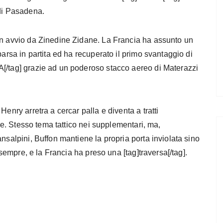
 di Pasadena.
in avvio da Zinedine Zidane. La Francia ha assunto un
parsa in partita ed ha recuperato il primo svantaggio di
A[/tag] grazie ad un poderoso stacco aereo di Materazzi
Henry arretra a cercar palla e diventa a tratti
gge. Stesso tema tattico nei supplementari, ma,
nsalpini, Buffon mantiene la propria porta inviolata sino
o sempre, e la Francia ha preso una [tag]traversa[/tag].