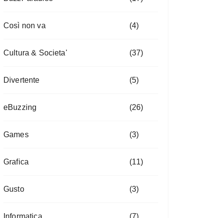
Così non va
(4)
Cultura & Societa'
(37)
Divertente
(5)
eBuzzing
(26)
Games
(3)
Grafica
(11)
Gusto
(3)
Informatica
(7)