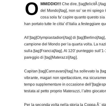
O
MMIDDIO!!!
Che dire, [tag]felicitÃ [/ta
del Mondo[/tag], non so’ se mi spiego 
cosa sola fa’ capire quanto questo sia im
han portato tutte le citta’ d’Italia a festeggiare qu
All'[tag]Olympiastadion[/tag] di [tag]Berlino[/tag],
campione del Mondo per la quarta volta. La nazion
sulla [tag]Francia[/tag]. Al 120′ punteggio sull’1-
pareggio di [tag]Materazzi[/tag].
Capitan [tag]Cannavaro[/tag] ha sollevato la [ta
vibrante, magari non spettacolare, ma sicuramen
tempo supplementare in occasione dell'[tag]espul
testata al petto proprio Materazzi, l’altro giocat
Per la seconda volta nella storia la Coppa Ã¨ stat