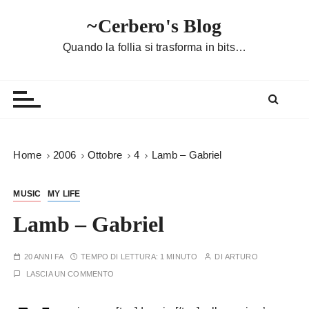
S
~Cerbero's Blog
a
l
Quando la follia si trasforma in bits…
t
a
a
l
c
o
Home
2006
Ottobre
4
Lamb – Gabriel
n
t
MUSIC
MY LIFE
e
n
Lamb – Gabriel
u
t
20 ANNI FA
TEMPO DI LETTURA:
1 MINUTO
DI
ARTURO
o
LASCIA UN COMMENTO