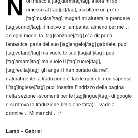
N
on riesco a [tag]dormire[/tag], allora mi so’
rimesso al [tag]pc[/tag], ascoltare un po’ di
[tag]musica[/tag], magari mi aiutera’ a prendere
[tag]sonno[/tag], il motivo e’ lampante, almeno per me…
ad ogni modo, la [tag]canzone[/tag] e’ a dir poco
fantastica, parla del suo [tag]angelo[/tag] gabriele, puo’
[tag]volare[/tag] ma vuole le sue [tag]ali[/tag], puo’
[tag]amare[/tag] ma vuole il [tag]cuore[/tag],
[tag]recita[/tag] “gli angeli l’han portato da me”,
naturalmente la traduzione e’ facile (per chi non sapesse
l'[tag]inglese[/tag] puo’ inserire l’indrizzo della pagina
nella sezione -strumenti per le [tag]lingue[/tag]- di google
e si ritrova la traduzione bella che fatta)… vado a
dormire… Mi manchi… :*
Lamb – Gabriel