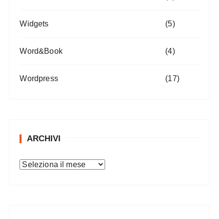
Widgets
(5)
Word&Book
(4)
Wordpress
(17)
ARCHIVI
A
r
c
h
i