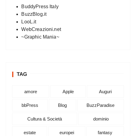
BuddyPress Italy
BuzzBlog.it
LooL.it
WebCreazioni.net
~Graphic Mania~
TAG
amore
Apple
Auguri
bbPress
Blog
BuzzParadise
Cultura & Società
dominio
estate
europei
fantasy