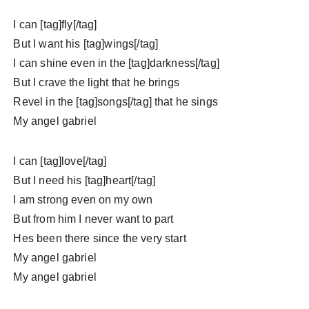
I can [tag]fly[/tag]
But I want his [tag]wings[/tag]
I can shine even in the [tag]darkness[/tag]
But I crave the light that he brings
Revel in the [tag]songs[/tag] that he sings
My angel gabriel
I can [tag]love[/tag]
But I need his [tag]heart[/tag]
I am strong even on my own
But from him I never want to part
Hes been there since the very start
My angel gabriel
My angel gabriel