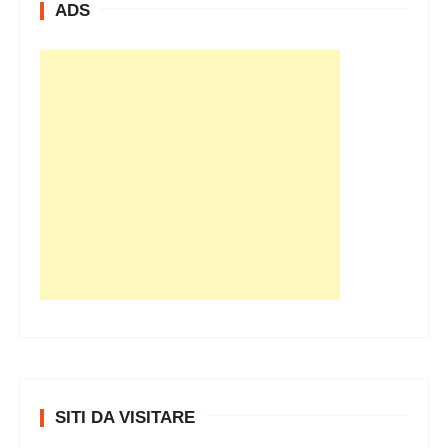
ADS
v
i
SITI DA VISITARE