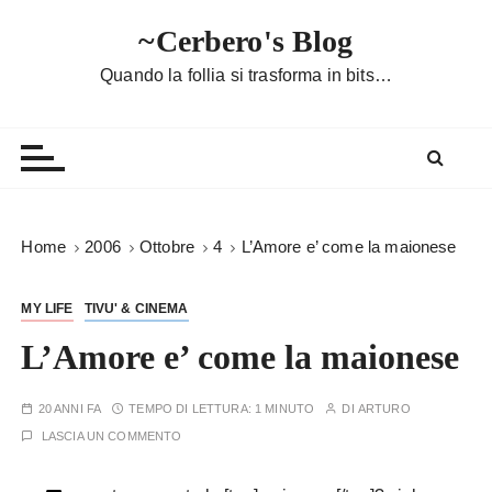
S
~Cerbero's Blog
a
l
Quando la follia si trasforma in bits…
t
a
a
l
c
o
Home
2006
Ottobre
4
L’Amore e’ come la maionese
n
t
MY LIFE
TIVU' & CINEMA
e
n
L’Amore e’ come la maionese
u
t
20 ANNI FA
TEMPO DI LETTURA:
1 MINUTO
DI
ARTURO
o
LASCIA UN COMMENTO