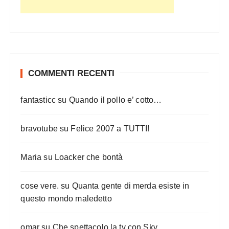
COMMENTI RECENTI
fantasticc
su
Quando il pollo e’ cotto…
bravotube
su
Felice 2007 a TUTTI!
Maria
su
Loacker che bontà
cose vere.
su
Quanta gente di merda esiste in
questo mondo maledetto
omar
su
Che spettacolo la tv con Sky