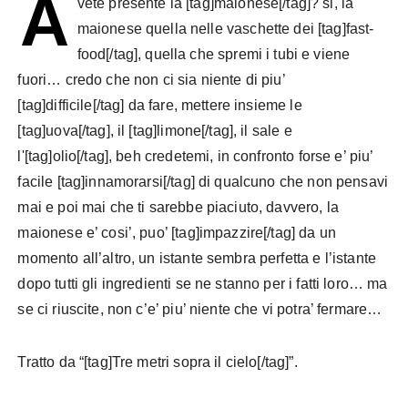
A
vete presente la [tag]maionese[/tag]? si, la
maionese quella nelle vaschette dei [tag]fast-
food[/tag], quella che spremi i tubi e viene
fuori… credo che non ci sia niente di piu’
[tag]difficile[/tag] da fare, mettere insieme le
[tag]uova[/tag], il [tag]limone[/tag], il sale e
l'[tag]olio[/tag], beh credetemi, in confronto forse e’ piu’
facile [tag]innamorarsi[/tag] di qualcuno che non pensavi
mai e poi mai che ti sarebbe piaciuto, davvero, la
maionese e’ cosi’, puo’ [tag]impazzire[/tag] da un
momento all’altro, un istante sembra perfetta e l’istante
dopo tutti gli ingredienti se ne stanno per i fatti loro… ma
se ci riuscite, non c’e’ piu’ niente che vi potra’ fermare…
Tratto da “[tag]Tre metri sopra il cielo[/tag]”.