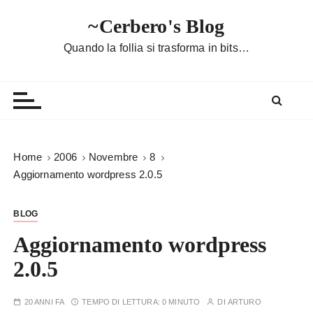
S
~Cerbero's Blog
a
l
Quando la follia si trasforma in bits…
t
a
a
l
c
o
Home
2006
Novembre
8
n
Aggiornamento wordpress 2.0.5
t
e
BLOG
n
u
Aggiornamento wordpress
t
2.0.5
o
20 ANNI FA
TEMPO DI LETTURA:
0 MINUTO
DI
ARTURO