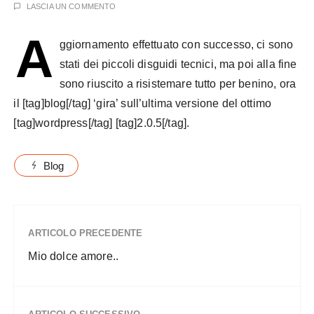
LASCIA UN COMMENTO
A
ggiornamento effettuato con successo, ci sono
stati dei piccoli disguidi tecnici, ma poi alla fine
sono riuscito a risistemare tutto per benino, ora
il [tag]blog[/tag] ‘gira’ sull’ultima versione del ottimo
[tag]wordpress[/tag] [tag]2.0.5[/tag].
Blog
ARTICOLO PRECEDENTE
Mio dolce amore..