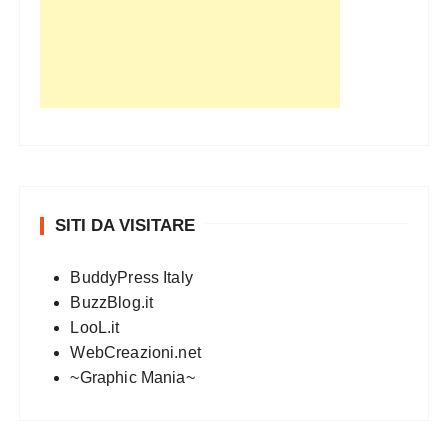
SITI DA VISITARE
BuddyPress Italy
BuzzBlog.it
LooL.it
WebCreazioni.net
~Graphic Mania~