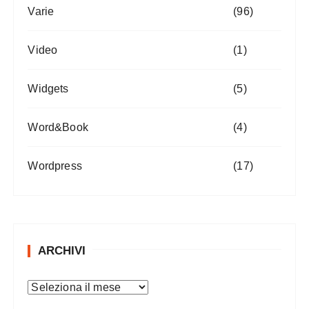
Varie
(96)
Video
(1)
Widgets
(5)
Word&Book
(4)
Wordpress
(17)
ARCHIVI
A
r