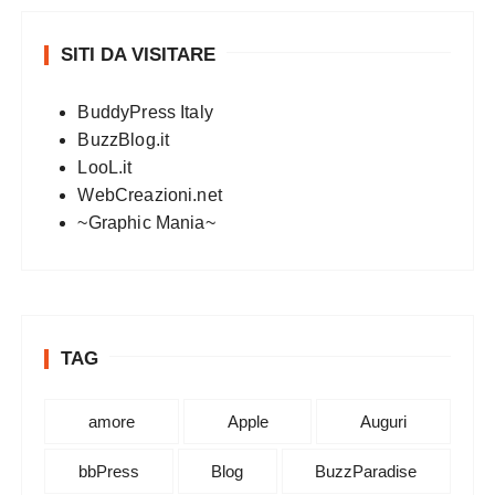
SITI DA VISITARE
BuddyPress Italy
BuzzBlog.it
LooL.it
WebCreazioni.net
~Graphic Mania~
TAG
amore
Apple
Auguri
bbPress
Blog
BuzzParadise