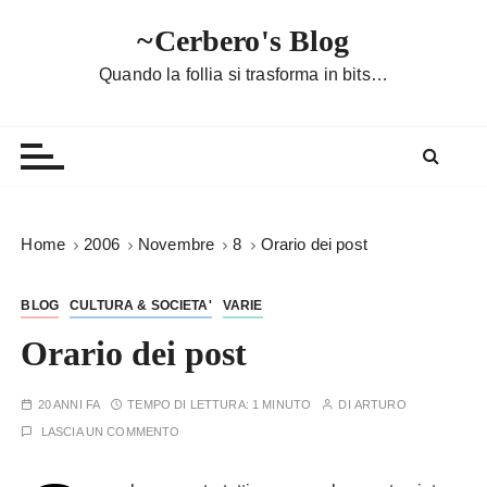
S
~Cerbero's Blog
a
l
Quando la follia si trasforma in bits…
t
a
a
l
c
o
Home
2006
Novembre
8
Orario dei post
n
t
BLOG
CULTURA & SOCIETA'
VARIE
e
n
Orario dei post
u
t
20 ANNI FA
TEMPO DI LETTURA:
1 MINUTO
DI
ARTURO
o
LASCIA UN COMMENTO