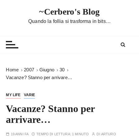
S
~Cerbero's Blog
a
l
Quando la follia si trasforma in bits…
t
a
a
l
c
o
Home
2007
Giugno
30
n
Vacanze? Stanno per arrivare…
t
e
MY LIFE
VARIE
n
u
Vacanze? Stanno per
t
arrivare…
o
19 ANNI FA
TEMPO DI LETTURA:
1 MINUTO
DI
ARTURO