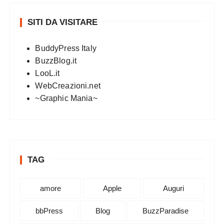
SITI DA VISITARE
BuddyPress Italy
BuzzBlog.it
LooL.it
WebCreazioni.net
~Graphic Mania~
TAG
amore
Apple
Auguri
bbPress
Blog
BuzzParadise