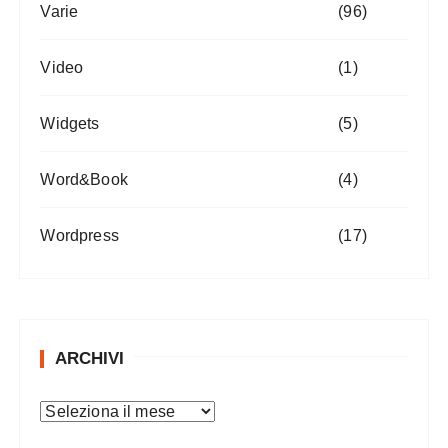
Varie
(96)
Video
(1)
Widgets
(5)
Word&Book
(4)
Wordpress
(17)
ARCHIVI
A
r