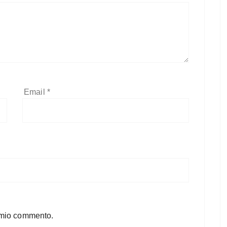
Email
*
l mio commento.