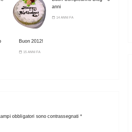
anni
14 ANNI FA
o
Buon 2012!
15 ANNI FA
campi obbligatori sono contrassegnati
*