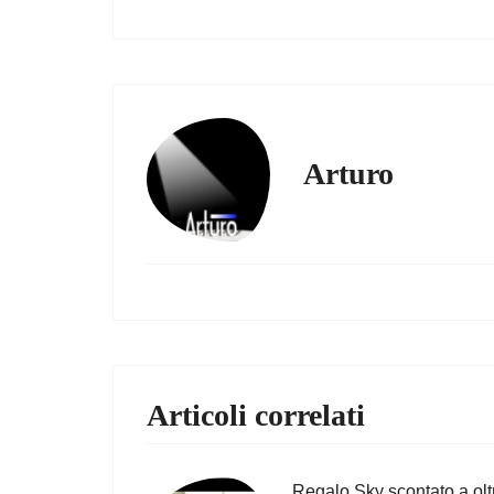
Arturo
Articoli correlati
Regalo Sky scontato a olt