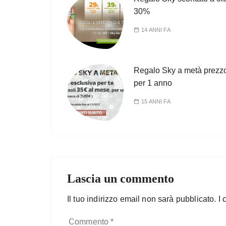
30%
14 ANNI FA
Regalo Sky a metà prezz
per 1 anno
15 ANNI FA
Lascia un commento
Il tuo indirizzo email non sarà pubblicato.
I 
Commento
*