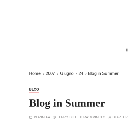
S
a
l
t
a
a
l
c
o
n
Home
2007
Giugno
24
Blog in Summer
t
e
n
BLOG
u
Blog in Summer
t
o
19 ANNI FA
TEMPO DI LETTURA:
0 MINUTO
DI
ARTU